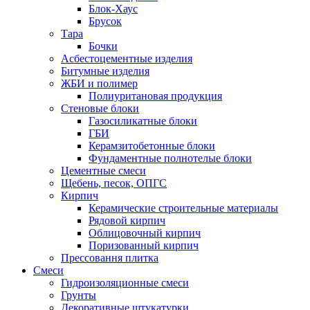
Блок-Хаус
Брусок
Тара
Бочки
Асбестоцементные изделия
Битумные изделия
ЖБИ и полимер
Полиуритановая продукция
Стеновые блоки
Газосиликатные блоки
ГБИ
Керамзитобетонные блоки
Фундаментные полнотелые блоки
Цементные смеси
Щебень, песок, ОПГС
Кирпич
Керамические строительные материалы
Рядовой кирпич
Облицовочный кирпич
Поризованный кирпич
Прессовання плитка
Смеси
Гидроизоляционные смеси
Грунты
Декоративные штукатурки