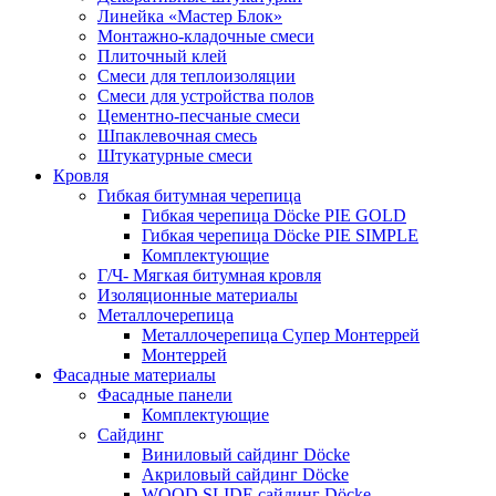
Линейка «Мастер Блок»
Монтажно-кладочные смеси
Плиточный клей
Смеси для теплоизоляции
Смеси для устройства полов
Цементно-песчаные смеси
Шпаклевочная смесь
Штукатурные смеси
Кровля
Гибкая битумная черепица
Гибкая черепица Döcke PIE GOLD
Гибкая черепица Döcke PIE SIMPLE
Комплектующие
Г/Ч- Мягкая битумная кровля
Изоляционные материалы
Металлочерепица
Металлочерепица Супер Монтеррей
Монтеррей
Фасадные материалы
Фасадные панели
Комплектующие
Сайдинг
Виниловый сайдинг Döcke
Акриловый сайдинг Döcke
WOOD SLIDE сайдинг Döcke