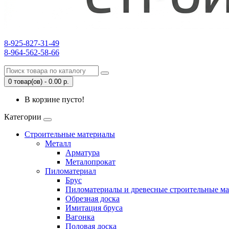
8-925-827-31-49
8-964-562-58-66
0 товар(ов) - 0.00 р.
В корзине пусто!
Категории
Строительные материалы
Металл
Арматура
Металопрокат
Пиломатериал
Брус
Пиломатериалы и древесные строительные м
Обрезная доска
Имитация бруса
Вагонка
Половая доска