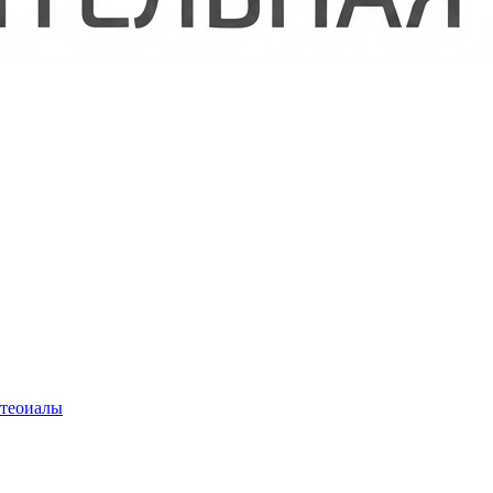
атеоиалы