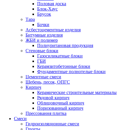
Половая доска
Блок-Хаус
Брусок
Тара
Бочки
Асбестоцементные изделия
Битумные изделия
ЖБИ и полимер
Полиуритановая продукция
Стеновые блоки
Газосиликатные блоки
ГБИ
Керамзитобетонные блоки
Фундаментные полнотелые блоки
Цементные смеси
Щебень, песок, ОПГС
Кирпич
Керамические строительные материалы
Рядовой кирпич
Облицовочный кирпич
Поризованный кирпич
Прессовання плитка
Смеси
Гидроизоляционные смеси
Грунты