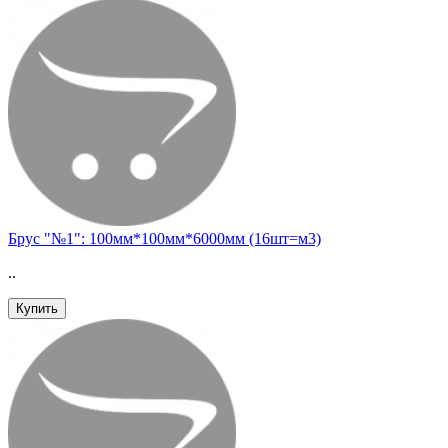
Брус "№1": 100мм*100мм*6000мм (16шт=м3)
..
Купить