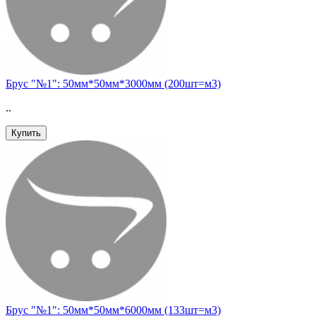
Брус "№1": 50мм*50мм*3000мм (200шт=м3)
..
Купить
Брус "№1": 50мм*50мм*6000мм (133шт=м3)