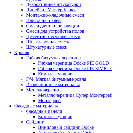
Декоративные штукатурки
Линейка «Мастер Блок»
Монтажно-кладочные смеси
Плиточный клей
Смеси для теплоизоляции
Смеси для устройства полов
Цементно-песчаные смеси
Шпаклевочная смесь
Штукатурные смеси
Кровля
Гибкая битумная черепица
Гибкая черепица Döcke PIE GOLD
Гибкая черепица Döcke PIE SIMPLE
Комплектующие
Г/Ч- Мягкая битумная кровля
Изоляционные материалы
Металлочерепица
Металлочерепица Супер Монтеррей
Монтеррей
Фасадные материалы
Фасадные панели
Комплектующие
Сайдинг
Виниловый сайдинг Döcke
Акриловый сайдинг Döcke