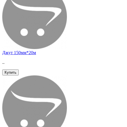
Джут 150мм*20м
..
Купить