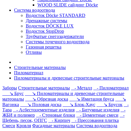
WOOD SLIDE сайдинг Döcke
Система водоотвода
Водосток Döcke STANDARD
Дренажные системы
Водосток DÖCKE LUX
Водосток StopDrop
Трубчатые снегозадержатели
Системы точечного водоотвода
Газонная решетка
Отливы
Строительные материалы
Пиломатериал
Пиломатериалы и древесные строительные матеоиалы
Заборы
Строительные материалы
- Металл
- Пиломатериал
↘ Брус
↘ Пиломатериалы и древесные строительные
матеоиалы
↘ Обрезная доска
↘ Имитация бруса
↘
Вагонка
↘ Половая доска
↘ Блок-Хаус
↘ Брусок
-
Тара
- Асбестоцементные изделия
- Битумные изделия
-
ЖБИ и полимер
- Стеновые блоки
- Цементные смеси
-
Щебень, песок, ОПГС
- Кирпич
- Прессовання плитка
Смеси
Кровля
Фасадные материалы
Система водоотвода