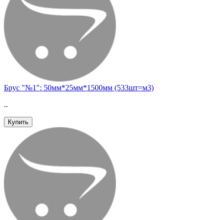
Брус "№1": 50мм*25мм*1500мм (533шт=м3)
..
Купить