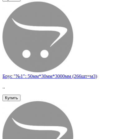
Брус "№1": 50мм*30мм*3000мм (266шт=м3)
..
Купить