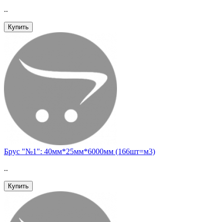
..
Купить
Брус "№1": 40мм*25мм*6000мм (166шт=м3)
..
Купить