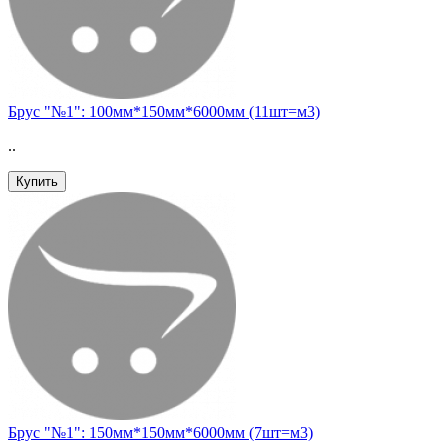
Брус "№1": 100мм*150мм*6000мм (11шт=м3)
..
Купить
Брус "№1": 150мм*150мм*6000мм (7шт=м3)