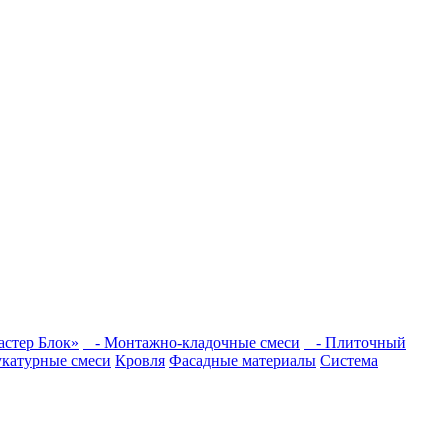
стер Блок»
- Монтажно-кладочные смеси
- Плиточный
катурные смеси
Кровля
Фасадные материалы
Система