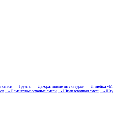
 смеси
- Грунты
- Декоративные штукатурки
- Линейка «Ма
лов
- Цементно-песчаные смеси
- Шпаклевочная смесь
- Шту