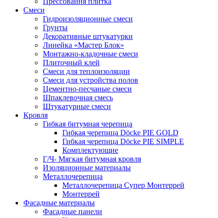
Прессовання плитка
Смеси
Гидроизоляционные смеси
Грунты
Декоративные штукатурки
Линейка «Мастер Блок»
Монтажно-кладочные смеси
Плиточный клей
Смеси для теплоизоляции
Смеси для устройства полов
Цементно-песчаные смеси
Шпаклевочная смесь
Штукатурные смеси
Кровля
Гибкая битумная черепица
Гибкая черепица Döcke PIE GOLD
Гибкая черепица Döcke PIE SIMPLE
Комплектующие
Г/Ч- Мягкая битумная кровля
Изоляционные материалы
Металлочерепица
Металлочерепица Супер Монтеррей
Монтеррей
Фасадные материалы
Фасадные панели