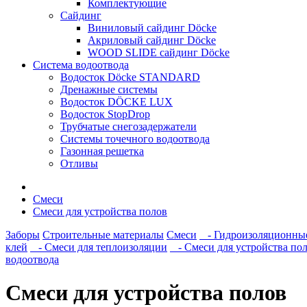
Комплектующие
Сайдинг
Виниловый сайдинг Döcke
Акриловый сайдинг Döcke
WOOD SLIDE сайдинг Döcke
Система водоотвода
Водосток Döcke STANDARD
Дренажные системы
Водосток DÖCKE LUX
Водосток StopDrop
Трубчатые снегозадержатели
Системы точечного водоотвода
Газонная решетка
Отливы
Смеси
Смеси для устройства полов
Заборы
Строительные материалы
Смеси
- Гидроизоляционные
клей
- Смеси для теплоизоляции
- Смеси для устройства по
водоотвода
Смеси для устройства полов