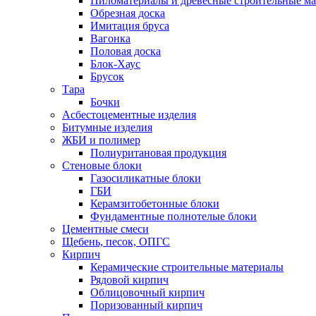
Пиломатериалы и древесные строительные м
Обрезная доска
Имитация бруса
Вагонка
Половая доска
Блок-Хаус
Брусок
Тара
Бочки
Асбестоцементные изделия
Битумные изделия
ЖБИ и полимер
Полиуритановая продукция
Стеновые блоки
Газосиликатные блоки
ГБИ
Керамзитобетонные блоки
Фундаментные полнотелые блоки
Цементные смеси
Щебень, песок, ОПГС
Кирпич
Керамические строительные материалы
Рядовой кирпич
Облицовочный кирпич
Поризованный кирпич