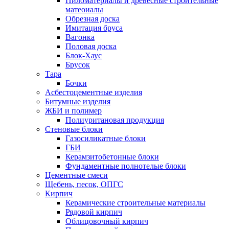
Пиломатериалы и древесные строительные
матеоиалы
Обрезная доска
Имитация бруса
Вагонка
Половая доска
Блок-Хаус
Брусок
Тара
Бочки
Асбестоцементные изделия
Битумные изделия
ЖБИ и полимер
Полиуритановая продукция
Стеновые блоки
Газосиликатные блоки
ГБИ
Керамзитобетонные блоки
Фундаментные полнотелые блоки
Цементные смеси
Щебень, песок, ОПГС
Кирпич
Керамические строительные материалы
Рядовой кирпич
Облицовочный кирпич