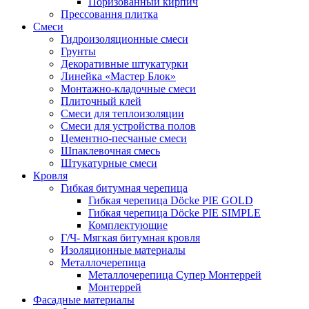
Поризованный кирпич
Прессовання плитка
Смеси
Гидроизоляционные смеси
Грунты
Декоративные штукатурки
Линейка «Мастер Блок»
Монтажно-кладочные смеси
Плиточный клей
Смеси для теплоизоляции
Смеси для устройства полов
Цементно-песчаные смеси
Шпаклевочная смесь
Штукатурные смеси
Кровля
Гибкая битумная черепица
Гибкая черепица Döcke PIE GOLD
Гибкая черепица Döcke PIE SIMPLE
Комплектующие
Г/Ч- Мягкая битумная кровля
Изоляционные материалы
Металлочерепица
Металлочерепица Супер Монтеррей
Монтеррей
Фасадные материалы