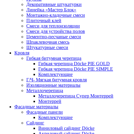
Декоративные штукатурки
Линейка «Мастер Блок»
Монтажно-кладочные смеси
Плиточный клей
Смеси для теплоизоляции
Смеси для устройства полов
Цементно-песчаные смеси
Шпаклевочная смесь
Штукатурные смеси
Кровля
Гибкая битумная черепица
Гибкая черепица Döcke PIE GOLD
Гибкая черепица Döcke PIE SIMPLE
Комплектующие
Г/Ч- Мягкая битумная кровля
Изоляционные материалы
Металлочерепица
Металлочерепица Супер Монтеррей
Монтеррей
Фасадные материалы
Фасадные панели
Комплектующие
Сайдинг
Виниловый сайдинг Döcke
Акриловый сайдинг Döcke