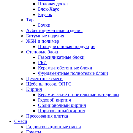
Половая доска
Блок-Хаус
Брусок
Тара
Бочки
Асбестоцементные изделия
Битумные изделия
ЖБИ и полимер
Полиуритановая продукция
Стеновые блоки
Газосиликатные блоки
ГБИ
Керамзитобетонные блоки
Фундаментные полнотелые блоки
Цементные смеси
Щебень, песок, ОПГС
Кирпич
Керамические строительные материалы
Рядовой кирпич
Облицовочный кирпич
Поризованный кирпич
Прессовання плитка
Смеси
Гидроизоляционные смеси
Грунты