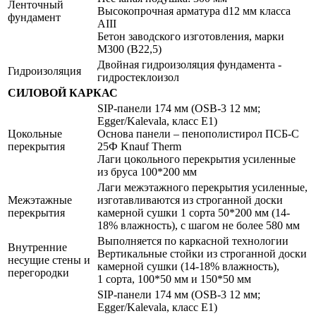
Ленточный
Высокопрочная арматура d12 мм класса
фундамент
АIII
Бетон заводского изготовления, марки
М300 (B22,5)
Двойная гидроизоляция фундамента -
Гидроизоляция
гидростеклоизол
СИЛОВОЙ КАРКАС
SIP-панели 174 мм (OSB-3 12 мм;
Egger/Kalevala, класс Е1)
Цокольные
Основа панели – пенополистирол ПСБ-С
перекрытия
25Ф Knauf Therm
Лаги цокольного перекрытия усиленные
из бруса 100*200 мм
Лаги межэтажного перекрытия усиленные,
Межэтажные
изготавливаются из строганной доски
перекрытия
камерной сушки 1 сорта 50*200 мм (14-
18% влажность), с шагом не более 580 мм
Выполняется по каркасной технологии
Внутренние
Вертикальные стойки из строганной доски
несущие стены и
камерной сушки (14-18% влажность),
перегородки
1 сорта, 100*50 мм и 150*50 мм
SIP-панели 174 мм (OSB-3 12 мм;
Egger/Kalevala, класс Е1)