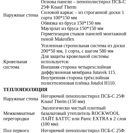
Основа панели – пенополистирол ПСБ-С
25Ф Knauf Therm
Силовой каркас – из строганной доски 1
Наружные стены
сорта 100*150 мм
Обвязка из бруса 150*150 мм
Мауэрлат из бруса 150*150 мм
Герметизация стыков панелей монтажной
пеной Makroflex
Усиленная стропильная система из доски
200*50 мм, 1 сорта, с шагом 580 мм
Для защиты кровельной системы
Кровельная
используется:
система
Внешняя сторона четырехслойная
диффузионная мембрана Jutavek 115.
Внутренняя сторона трёхслойная
полиэтиленовая плёнка Jutafol Н110.
ТЕПЛОИЗОЛЯЦИЯ
Негорючий пенополистирол ПСБ-С 25Ф
Наружные стены
Knauf Therm (150 мм)
Экологически чистый плитный
Межкомнатные
базальтовый утеплитель ROCKWOOL
перегородки
ЛАЙТ БАТТС или Paroc EXTRA в 2 слоя
(100 мм)
Пол первого
Негорючий пенополистирол ПСБ-С 25Ф