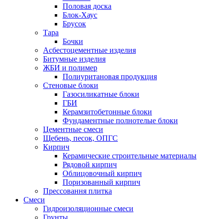
Половая доска
Блок-Хаус
Брусок
Тара
Бочки
Асбестоцементные изделия
Битумные изделия
ЖБИ и полимер
Полиуритановая продукция
Стеновые блоки
Газосиликатные блоки
ГБИ
Керамзитобетонные блоки
Фундаментные полнотелые блоки
Цементные смеси
Щебень, песок, ОПГС
Кирпич
Керамические строительные материалы
Рядовой кирпич
Облицовочный кирпич
Поризованный кирпич
Прессовання плитка
Смеси
Гидроизоляционные смеси
Грунты