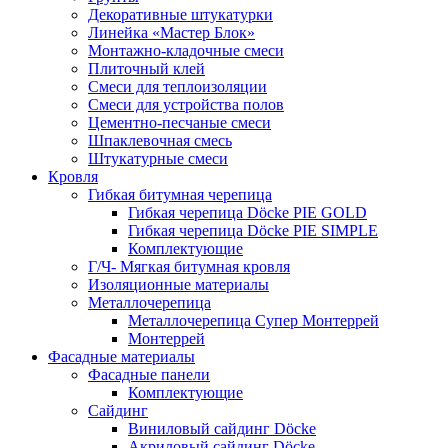
Декоративные штукатурки
Линейка «Мастер Блок»
Монтажно-кладочные смеси
Плиточный клей
Смеси для теплоизоляции
Смеси для устройства полов
Цементно-песчаные смеси
Шпаклевочная смесь
Штукатурные смеси
Кровля
Гибкая битумная черепица
Гибкая черепица Döcke PIE GOLD
Гибкая черепица Döcke PIE SIMPLE
Комплектующие
Г/Ч- Мягкая битумная кровля
Изоляционные материалы
Металлочерепица
Металлочерепица Супер Монтеррей
Монтеррей
Фасадные материалы
Фасадные панели
Комплектующие
Сайдинг
Виниловый сайдинг Döcke
Акриловый сайдинг Döcke