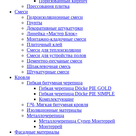
Поризованный кирпич
Прессовання плитка
Смеси
Гидроизоляционные смеси
Грунты
Декоративные штукатурки
Линейка «Мастер Блок»
Монтажно-кладочные смеси
Плиточный клей
Смеси для теплоизоляции
Смеси для устройства полов
Цементно-песчаные смеси
Шпаклевочная смесь
Штукатурные смеси
Кровля
Гибкая битумная черепица
Гибкая черепица Döcke PIE GOLD
Гибкая черепица Döcke PIE SIMPLE
Комплектующие
Г/Ч- Мягкая битумная кровля
Изоляционные материалы
Металлочерепица
Металлочерепица Супер Монтеррей
Монтеррей
Фасадные материалы