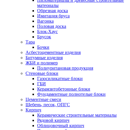
Пиломатериалы и древесные строительные
матеоиалы
Обрезная доска
Имитация бруса
Вагонка
Половая доска
Блок-Хаус
Брусок
Тара
Бочки
Асбестоцементные изделия
Битумные изделия
ЖБИ и полимер
Полиуритановая продукция
Стеновые блоки
Газосиликатные блоки
ГБИ
Керамзитобетонные блоки
Фундаментные полнотелые блоки
Цементные смеси
Щебень, песок, ОПГС
Кирпич
Керамические строительные материалы
Рядовой кирпич
Облицовочный кирпич