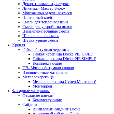
Декоративные штукатурки
Линейка «Мастер Блок»
Монтажно-кладочные смеси
Плиточный клей
Смеси для теплоизоляции
Смеси для устройства полов
Цементно-песчаные смеси
Шпаклевочная смесь
Штукатурные смеси
Кровля
Гибкая битумная черепица
Гибкая черепица Döcke PIE GOLD
Гибкая черепица Döcke PIE SIMPLE
Комплектующие
Г/Ч- Мягкая битумная кровля
Изоляционные материалы
Металлочерепица
Металлочерепица Супер Монтеррей
Монтеррей
Фасадные материалы
Фасадные панели
Комплектующие
Сайдинг
Виниловый сайдинг Döcke
Акриловый сайдинг Döcke