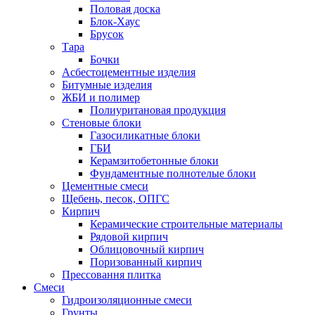
Половая доска
Блок-Хаус
Брусок
Тара
Бочки
Асбестоцементные изделия
Битумные изделия
ЖБИ и полимер
Полиуритановая продукция
Стеновые блоки
Газосиликатные блоки
ГБИ
Керамзитобетонные блоки
Фундаментные полнотелые блоки
Цементные смеси
Щебень, песок, ОПГС
Кирпич
Керамические строительные материалы
Рядовой кирпич
Облицовочный кирпич
Поризованный кирпич
Прессовання плитка
Смеси
Гидроизоляционные смеси
Грунты