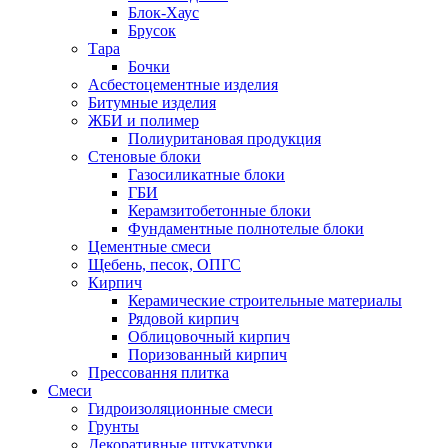
Блок-Хаус
Брусок
Тара
Бочки
Асбестоцементные изделия
Битумные изделия
ЖБИ и полимер
Полиуритановая продукция
Стеновые блоки
Газосиликатные блоки
ГБИ
Керамзитобетонные блоки
Фундаментные полнотелые блоки
Цементные смеси
Щебень, песок, ОПГС
Кирпич
Керамические строительные материалы
Рядовой кирпич
Облицовочный кирпич
Поризованный кирпич
Прессовання плитка
Смеси
Гидроизоляционные смеси
Грунты
Декоративные штукатурки