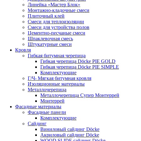
Линейка «Мастер Блок»
Монтажно-кладочные смеси
Плиточный клей
Смеси для теплоизоляции
Смеси для устройства полов
Цементно-песчаные смеси
Шпаклевочная смесь
Штукатурные смеси
Кровля
Гибкая битумная черепица
Гибкая черепица Döcke PIE GOLD
Гибкая черепица Döcke PIE SIMPLE
Комплектующие
Г/Ч- Мягкая битумная кровля
Изоляционные материалы
Металлочерепица
Металлочерепица Супер Монтеррей
Монтеррей
Фасадные материалы
Фасадные панели
Комплектующие
Сайдинг
Виниловый сайдинг Döcke
Акриловый сайдинг Döcke
WOOD SLIDE сайдинг Döcke