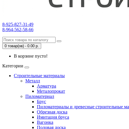
8-925-827-31-49
8-964-562-58-66
0 товар(ов) - 0.00 р.
В корзине пусто!
Категории
Строительные материалы
Металл
Арматура
Металопрокат
Пиломатериал
Брус
Пиломатериалы и древесные строительные м
Обрезная доска
Имитация бруса
Вагонка
Половая доска