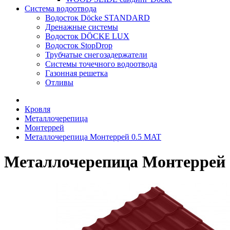
Система водоотвода
Водосток Döcke STANDARD
Дренажные системы
Водосток DÖCKE LUX
Водосток StopDrop
Трубчатые снегозадержатели
Системы точечного водоотвода
Газонная решетка
Отливы
Кровля
Металлочерепица
Монтеррей
Металлочерепица Монтеррей 0.5 MAT
Металлочерепица Монтеррей