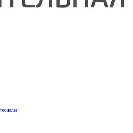
атеоиалы