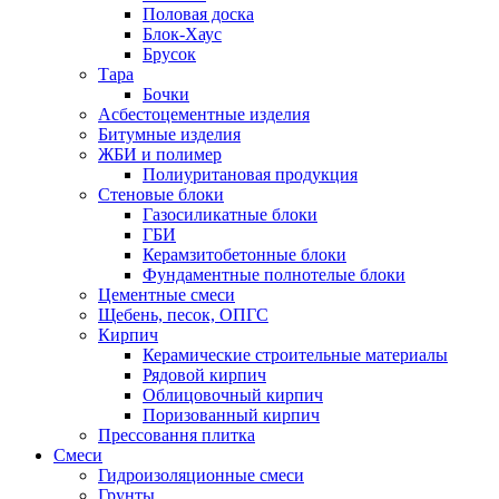
Половая доска
Блок-Хаус
Брусок
Тара
Бочки
Асбестоцементные изделия
Битумные изделия
ЖБИ и полимер
Полиуритановая продукция
Стеновые блоки
Газосиликатные блоки
ГБИ
Керамзитобетонные блоки
Фундаментные полнотелые блоки
Цементные смеси
Щебень, песок, ОПГС
Кирпич
Керамические строительные материалы
Рядовой кирпич
Облицовочный кирпич
Поризованный кирпич
Прессовання плитка
Смеси
Гидроизоляционные смеси
Грунты