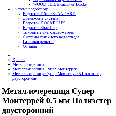
WOOD SLIDE сайдинг Döcke
Система водоотвода
Водосток Döcke STANDARD
Дренажные системы
Водосток DÖCKE LUX
Водосток StopDrop
Трубчатые снегозадержатели
Системы точечного водоотвода
Газонная решетка
Отливы
Кровля
Металлочерепица
Металлочерепица Супер Монтеррей
Металлочерепица Супер Monterrey 0.5 Полиэстер
двусторонний
Металлочерепица Супер
Монтеррей 0.5 мм Полиэстер
двусторонний