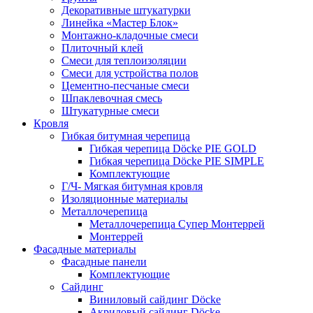
Декоративные штукатурки
Линейка «Мастер Блок»
Монтажно-кладочные смеси
Плиточный клей
Смеси для теплоизоляции
Смеси для устройства полов
Цементно-песчаные смеси
Шпаклевочная смесь
Штукатурные смеси
Кровля
Гибкая битумная черепица
Гибкая черепица Döcke PIE GOLD
Гибкая черепица Döcke PIE SIMPLE
Комплектующие
Г/Ч- Мягкая битумная кровля
Изоляционные материалы
Металлочерепица
Металлочерепица Супер Монтеррей
Монтеррей
Фасадные материалы
Фасадные панели
Комплектующие
Сайдинг
Виниловый сайдинг Döcke
Акриловый сайдинг Döcke