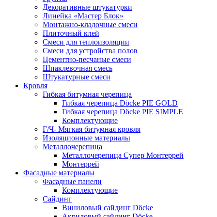
Декоративные штукатурки
Линейка «Мастер Блок»
Монтажно-кладочные смеси
Плиточный клей
Смеси для теплоизоляции
Смеси для устройства полов
Цементно-песчаные смеси
Шпаклевочная смесь
Штукатурные смеси
Кровля
Гибкая битумная черепица
Гибкая черепица Döcke PIE GOLD
Гибкая черепица Döcke PIE SIMPLE
Комплектующие
Г/Ч- Мягкая битумная кровля
Изоляционные материалы
Металлочерепица
Металлочерепица Супер Монтеррей
Монтеррей
Фасадные материалы
Фасадные панели
Комплектующие
Сайдинг
Виниловый сайдинг Döcke
Акриловый сайдинг Döcke