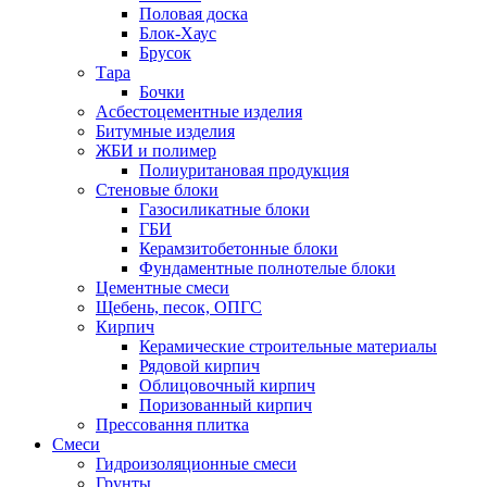
Половая доска
Блок-Хаус
Брусок
Тара
Бочки
Асбестоцементные изделия
Битумные изделия
ЖБИ и полимер
Полиуритановая продукция
Стеновые блоки
Газосиликатные блоки
ГБИ
Керамзитобетонные блоки
Фундаментные полнотелые блоки
Цементные смеси
Щебень, песок, ОПГС
Кирпич
Керамические строительные материалы
Рядовой кирпич
Облицовочный кирпич
Поризованный кирпич
Прессовання плитка
Смеси
Гидроизоляционные смеси
Грунты