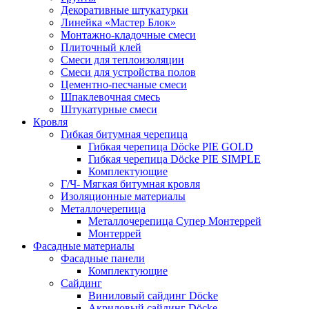
Декоративные штукатурки
Линейка «Мастер Блок»
Монтажно-кладочные смеси
Плиточный клей
Смеси для теплоизоляции
Смеси для устройства полов
Цементно-песчаные смеси
Шпаклевочная смесь
Штукатурные смеси
Кровля
Гибкая битумная черепица
Гибкая черепица Döcke PIE GOLD
Гибкая черепица Döcke PIE SIMPLE
Комплектующие
Г/Ч- Мягкая битумная кровля
Изоляционные материалы
Металлочерепица
Металлочерепица Супер Монтеррей
Монтеррей
Фасадные материалы
Фасадные панели
Комплектующие
Сайдинг
Виниловый сайдинг Döcke
Акриловый сайдинг Döcke