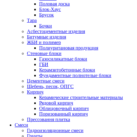
Половая доска
Блок-Хаус
Брусок
Тара
Бочки
Асбестоцементные изделия
Битумные изделия
ЖБИ и полимер
Полиуритановая продукция
Стеновые блоки
Газосиликатные блоки
ГБИ
Керамзитобетонные блоки
Фундаментные полнотелые блоки
Цементные смеси
Щебень, песок, ОПГС
Кирпич
Керамические строительные материалы
Рядовой кирпич
Облицовочный кирпич
Поризованный кирпич
Прессовання плитка
Смеси
Гидроизоляционные смеси
Грунты