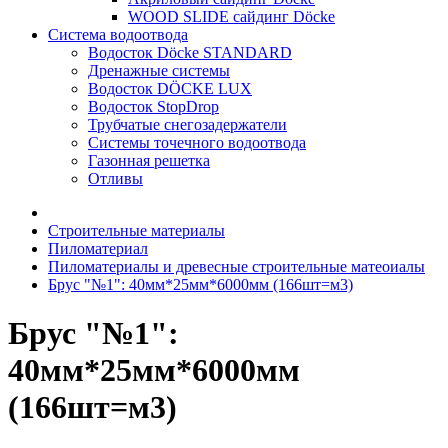
WOOD SLIDE сайдинг Döcke
Система водоотвода
Водосток Döcke STANDARD
Дренажные системы
Водосток DÖCKE LUX
Водосток StopDrop
Трубчатые снегозадержатели
Системы точечного водоотвода
Газонная решетка
Отливы
Строительные материалы
Пиломатериал
Пиломатериалы и древесные строительные матеоиалы
Брус "№1": 40мм*25мм*6000мм (166шт=м3)
Брус "№1":
40мм*25мм*6000мм
(166шт=м3)