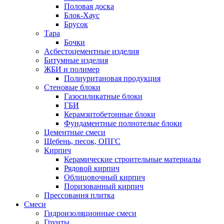
Половая доска
Блок-Хаус
Брусок
Тара
Бочки
Асбестоцементные изделия
Битумные изделия
ЖБИ и полимер
Полиуритановая продукция
Стеновые блоки
Газосиликатные блоки
ГБИ
Керамзитобетонные блоки
Фундаментные полнотелые блоки
Цементные смеси
Щебень, песок, ОПГС
Кирпич
Керамические строительные материалы
Рядовой кирпич
Облицовочный кирпич
Поризованный кирпич
Прессовання плитка
Смеси
Гидроизоляционные смеси
Грунты