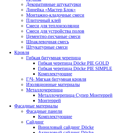
Декоративные штукатурки
Линейка «Мастер Блок»
Монтажно-кладочные смеси
Плиточный клей
Смеси для теплоизоляции
Смеси для устройства полов
Цементно-песчаные смеси
Шпаклевочная смесь
Штукатурные смеси
Кровля
Гибкая битумная черепица
Гибкая черепица Döcke PIE GOLD
Гибкая черепица Döcke PIE SIMPLE
Комплектующие
Г/Ч- Мягкая битумная кровля
Изоляционные материалы
Металлочерепица
Металлочерепица Супер Монтеррей
Монтеррей
Фасадные материалы
Фасадные панели
Комплектующие
Сайдинг
Виниловый сайдинг Döcke
Акриловый сайдинг Döcke