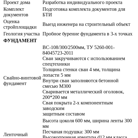
Проект дома
Разработка индивидуального проекта
Комплект
Подготовка комплекта документов для
документов
БТИ
Оценка
Выезд инженера на строительный объект
стройплощадки
Геология участка
Пробное бурение фундамента в 3-х точках
ФУНДАМЕНТ
ВС-108/300/2500мм, ТУ 5260-001-
84045723-2011
Сваи закручиваются с использованием
спецтехники
Толщина стенки сваи 4 мм, толщина
лопасти 5 мм
Свайно-винтовой
Внутри сваи заполняются бетонной
фундамент
смесью М300
Сваривается металлический оголовок,
200*200 мм
Свая покрыта 2-х компонентным
заводским
защитным составом
Высота цоколя 600 мм, ширина ленты 300
мм
Песчаная подушка: 300 мм
Ленточный
Высокопрочная арматура d12 мм класса