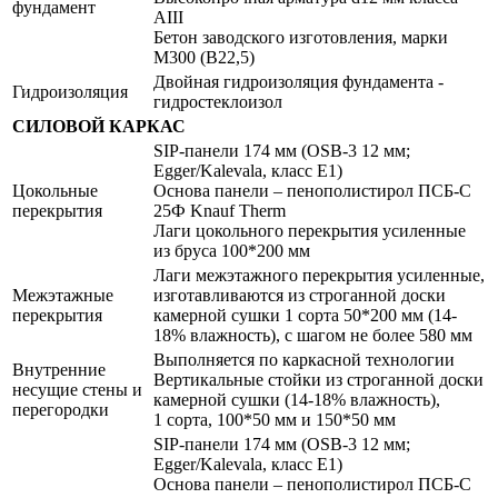
фундамент
АIII
Бетон заводского изготовления, марки
М300 (B22,5)
Двойная гидроизоляция фундамента -
Гидроизоляция
гидростеклоизол
СИЛОВОЙ КАРКАС
SIP-панели 174 мм (OSB-3 12 мм;
Egger/Kalevala, класс Е1)
Цокольные
Основа панели – пенополистирол ПСБ-С
перекрытия
25Ф Knauf Therm
Лаги цокольного перекрытия усиленные
из бруса 100*200 мм
Лаги межэтажного перекрытия усиленные,
Межэтажные
изготавливаются из строганной доски
перекрытия
камерной сушки 1 сорта 50*200 мм (14-
18% влажность), с шагом не более 580 мм
Выполняется по каркасной технологии
Внутренние
Вертикальные стойки из строганной доски
несущие стены и
камерной сушки (14-18% влажность),
перегородки
1 сорта, 100*50 мм и 150*50 мм
SIP-панели 174 мм (OSB-3 12 мм;
Egger/Kalevala, класс Е1)
Основа панели – пенополистирол ПСБ-С