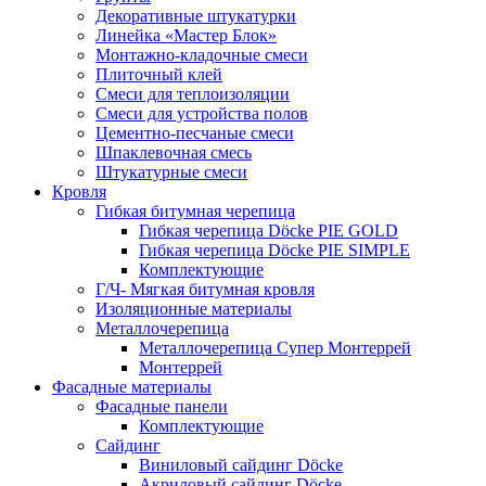
Декоративные штукатурки
Линейка «Мастер Блок»
Монтажно-кладочные смеси
Плиточный клей
Смеси для теплоизоляции
Смеси для устройства полов
Цементно-песчаные смеси
Шпаклевочная смесь
Штукатурные смеси
Кровля
Гибкая битумная черепица
Гибкая черепица Döcke PIE GOLD
Гибкая черепица Döcke PIE SIMPLE
Комплектующие
Г/Ч- Мягкая битумная кровля
Изоляционные материалы
Металлочерепица
Металлочерепица Супер Монтеррей
Монтеррей
Фасадные материалы
Фасадные панели
Комплектующие
Сайдинг
Виниловый сайдинг Döcke
Акриловый сайдинг Döcke