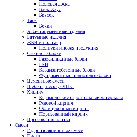
Половая доска
Блок-Хаус
Брусок
Тара
Бочки
Асбестоцементные изделия
Битумные изделия
ЖБИ и полимер
Полиуритановая продукция
Стеновые блоки
Газосиликатные блоки
ГБИ
Керамзитобетонные блоки
Фундаментные полнотелые блоки
Цементные смеси
Щебень, песок, ОПГС
Кирпич
Керамические строительные материалы
Рядовой кирпич
Облицовочный кирпич
Поризованный кирпич
Прессовання плитка
Смеси
Гидроизоляционные смеси
Грунты