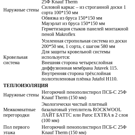
25Ф Knauf Therm
Силовой каркас – из строганной доски 1
Наружные стены
сорта 100*150 мм
Обвязка из бруса 150*150 мм
Мауэрлат из бруса 150*150 мм
Герметизация стыков панелей монтажной
пеной Makroflex
Усиленная стропильная система из доски
200*50 мм, 1 сорта, с шагом 580 мм
Для защиты кровельной системы
Кровельная
используется:
система
Внешняя сторона четырехслойная
диффузионная мембрана Jutavek 115.
Внутренняя сторона трёхслойная
полиэтиленовая плёнка Jutafol Н110.
ТЕПЛОИЗОЛЯЦИЯ
Негорючий пенополистирол ПСБ-С 25Ф
Наружные стены
Knauf Therm (150 мм)
Экологически чистый плитный
Межкомнатные
базальтовый утеплитель ROCKWOOL
перегородки
ЛАЙТ БАТТС или Paroc EXTRA в 2 слоя
(100 мм)
Пол первого
Негорючий пенополистирол ПСБ-С 25Ф
этажа
Knauf Therm (150 мм)