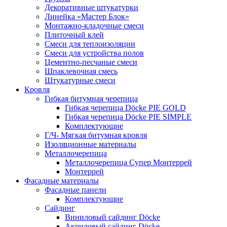
Декоративные штукатурки
Линейка «Мастер Блок»
Монтажно-кладочные смеси
Плиточный клей
Смеси для теплоизоляции
Смеси для устройства полов
Цементно-песчаные смеси
Шпаклевочная смесь
Штукатурные смеси
Кровля
Гибкая битумная черепица
Гибкая черепица Döcke PIE GOLD
Гибкая черепица Döcke PIE SIMPLE
Комплектующие
Г/Ч- Мягкая битумная кровля
Изоляционные материалы
Металлочерепица
Металлочерепица Супер Монтеррей
Монтеррей
Фасадные материалы
Фасадные панели
Комплектующие
Сайдинг
Виниловый сайдинг Döcke
Акриловый сайдинг Döcke