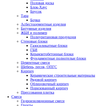
Половая доска
Блок-Хаус
Брусок
Тара
Бочки
Асбестоцементные изделия
Битумные изделия
ЖБИ и полимер
Полиуритановая продукция
Стеновые блоки
Газосиликатные блоки
ГБИ
Керамзитобетонные блоки
Фундаментные полнотелые блоки
Цементные смеси
Щебень, песок, ОПГС
Кирпич
Керамические строительные материалы
Рядовой кирпич
Облицовочный кирпич
Поризованный кирпич
Прессовання плитка
Смеси
Гидроизоляционные смеси
Грунты