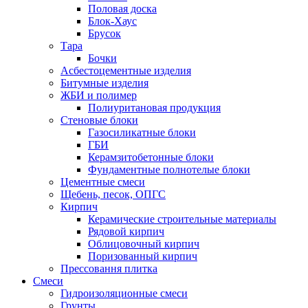
Половая доска
Блок-Хаус
Брусок
Тара
Бочки
Асбестоцементные изделия
Битумные изделия
ЖБИ и полимер
Полиуритановая продукция
Стеновые блоки
Газосиликатные блоки
ГБИ
Керамзитобетонные блоки
Фундаментные полнотелые блоки
Цементные смеси
Щебень, песок, ОПГС
Кирпич
Керамические строительные материалы
Рядовой кирпич
Облицовочный кирпич
Поризованный кирпич
Прессовання плитка
Смеси
Гидроизоляционные смеси
Грунты