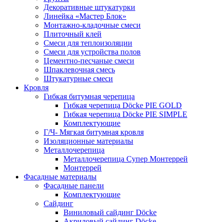
Декоративные штукатурки
Линейка «Мастер Блок»
Монтажно-кладочные смеси
Плиточный клей
Смеси для теплоизоляции
Смеси для устройства полов
Цементно-песчаные смеси
Шпаклевочная смесь
Штукатурные смеси
Кровля
Гибкая битумная черепица
Гибкая черепица Döcke PIE GOLD
Гибкая черепица Döcke PIE SIMPLE
Комплектующие
Г/Ч- Мягкая битумная кровля
Изоляционные материалы
Металлочерепица
Металлочерепица Супер Монтеррей
Монтеррей
Фасадные материалы
Фасадные панели
Комплектующие
Сайдинг
Виниловый сайдинг Döcke
Акриловый сайдинг Döcke