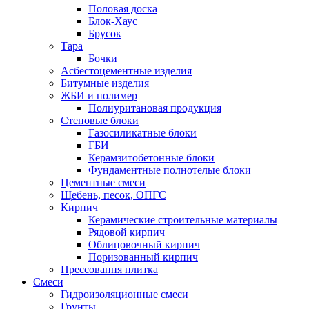
Половая доска
Блок-Хаус
Брусок
Тара
Бочки
Асбестоцементные изделия
Битумные изделия
ЖБИ и полимер
Полиуритановая продукция
Стеновые блоки
Газосиликатные блоки
ГБИ
Керамзитобетонные блоки
Фундаментные полнотелые блоки
Цементные смеси
Щебень, песок, ОПГС
Кирпич
Керамические строительные материалы
Рядовой кирпич
Облицовочный кирпич
Поризованный кирпич
Прессовання плитка
Смеси
Гидроизоляционные смеси
Грунты