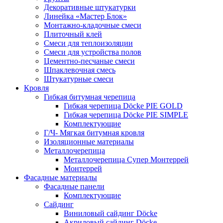
Декоративные штукатурки
Линейка «Мастер Блок»
Монтажно-кладочные смеси
Плиточный клей
Смеси для теплоизоляции
Смеси для устройства полов
Цементно-песчаные смеси
Шпаклевочная смесь
Штукатурные смеси
Кровля
Гибкая битумная черепица
Гибкая черепица Döcke PIE GOLD
Гибкая черепица Döcke PIE SIMPLE
Комплектующие
Г/Ч- Мягкая битумная кровля
Изоляционные материалы
Металлочерепица
Металлочерепица Супер Монтеррей
Монтеррей
Фасадные материалы
Фасадные панели
Комплектующие
Сайдинг
Виниловый сайдинг Döcke
Акриловый сайдинг Döcke