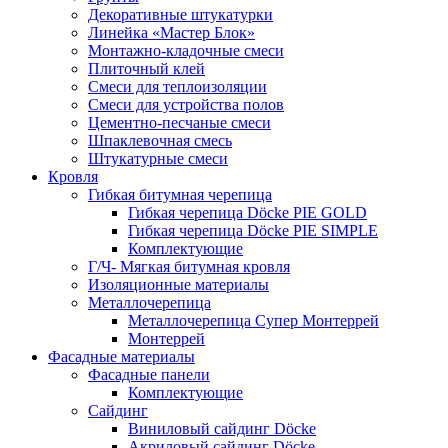
Декоративные штукатурки
Линейка «Мастер Блок»
Монтажно-кладочные смеси
Плиточный клей
Смеси для теплоизоляции
Смеси для устройства полов
Цементно-песчаные смеси
Шпаклевочная смесь
Штукатурные смеси
Кровля
Гибкая битумная черепица
Гибкая черепица Döcke PIE GOLD
Гибкая черепица Döcke PIE SIMPLE
Комплектующие
Г/Ч- Мягкая битумная кровля
Изоляционные материалы
Металлочерепица
Металлочерепица Супер Монтеррей
Монтеррей
Фасадные материалы
Фасадные панели
Комплектующие
Сайдинг
Виниловый сайдинг Döcke
Акриловый сайдинг Döcke