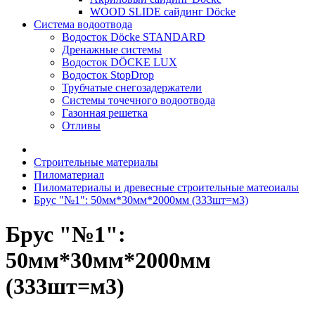
WOOD SLIDE сайдинг Döcke
Система водоотвода
Водосток Döcke STANDARD
Дренажные системы
Водосток DÖCKE LUX
Водосток StopDrop
Трубчатые снегозадержатели
Системы точечного водоотвода
Газонная решетка
Отливы
Строительные материалы
Пиломатериал
Пиломатериалы и древесные строительные матеоиалы
Брус "№1": 50мм*30мм*2000мм (333шт=м3)
Брус "№1":
50мм*30мм*2000мм
(333шт=м3)