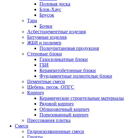
Половая доска
Блок-Хаус
Брусок
Тара
Бочки
Асбестоцементные изделия
Битумные изделия
ЖБИ и полимер
Полиуритановая продукция
Стеновые блоки
Газосиликатные блоки
ГБИ
Керамзитобетонные блоки
Фундаментные полнотелые блоки
Цементные смеси
Щебень, песок, ОПГС
Кирпич
Керамические строительные материалы
Рядовой кирпич
Облицовочный кирпич
Поризованный кирпич
Прессовання плитка
Смеси
Гидроизоляционные смеси
Грунты