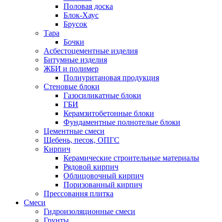
Половая доска
Блок-Хаус
Брусок
Тара
Бочки
Асбестоцементные изделия
Битумные изделия
ЖБИ и полимер
Полиуритановая продукция
Стеновые блоки
Газосиликатные блоки
ГБИ
Керамзитобетонные блоки
Фундаментные полнотелые блоки
Цементные смеси
Щебень, песок, ОПГС
Кирпич
Керамические строительные материалы
Рядовой кирпич
Облицовочный кирпич
Поризованный кирпич
Прессовання плитка
Смеси
Гидроизоляционные смеси
Грунты