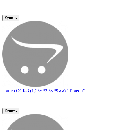
..
Купить
Плита ОСБ-3 (1,25м*2,5м*9мм) "Талеон"
..
Купить