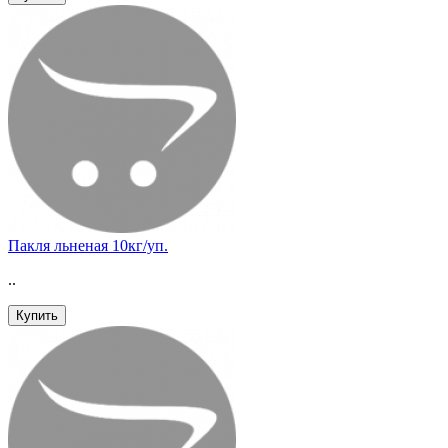
Пакля льненая 10кг/уп.
..
Купить