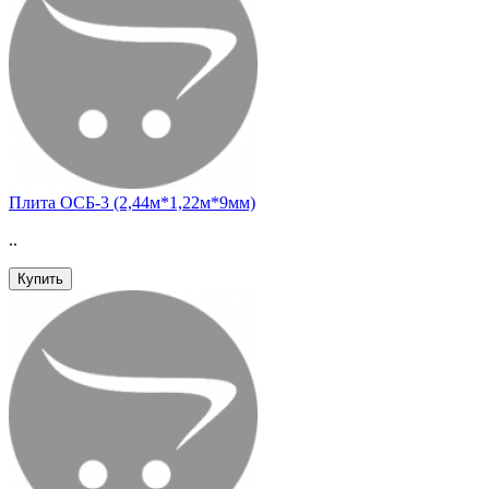
Плита ОСБ-3 (2,44м*1,22м*9мм)
..
Купить