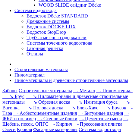
WOOD SLIDE сайдинг Döcke
Система водоотвода
Водосток Döcke STANDARD
Дренажные системы
Водосток DÖCKE LUX
Водосток StopDrop
Трубчатые снегозадержатели
Системы точечного водоотвода
Газонная решетка
Отливы
Строительные материалы
Пиломатериал
Пиломатериалы и древесные строительные матеоиалы
Заборы
Строительные материалы
- Металл
- Пиломатериал
↘ Брус
↘ Пиломатериалы и древесные строительные
матеоиалы
↘ Обрезная доска
↘ Имитация бруса
↘
Вагонка
↘ Половая доска
↘ Блок-Хаус
↘ Брусок
-
Тара
- Асбестоцементные изделия
- Битумные изделия
-
ЖБИ и полимер
- Стеновые блоки
- Цементные смеси
-
Щебень, песок, ОПГС
- Кирпич
- Прессовання плитка
Смеси
Кровля
Фасадные материалы
Система водоотвода