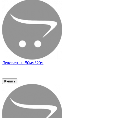
Леноватин 150мм*20м
..
Купить