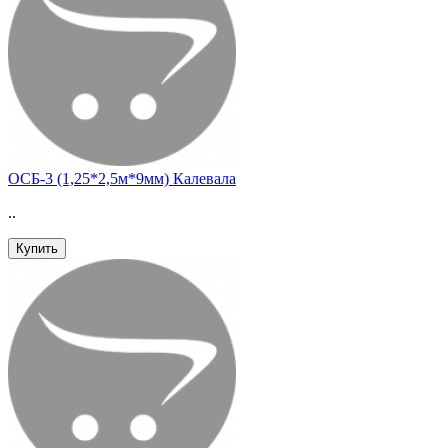
ОСБ-3 (1,25*2,5м*9мм) Калевала
..
Купить