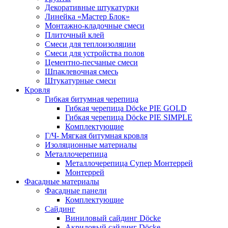
Декоративные штукатурки
Линейка «Мастер Блок»
Монтажно-кладочные смеси
Плиточный клей
Смеси для теплоизоляции
Смеси для устройства полов
Цементно-песчаные смеси
Шпаклевочная смесь
Штукатурные смеси
Кровля
Гибкая битумная черепица
Гибкая черепица Döcke PIE GOLD
Гибкая черепица Döcke PIE SIMPLE
Комплектующие
Г/Ч- Мягкая битумная кровля
Изоляционные материалы
Металлочерепица
Металлочерепица Супер Монтеррей
Монтеррей
Фасадные материалы
Фасадные панели
Комплектующие
Сайдинг
Виниловый сайдинг Döcke
Акриловый сайдинг Döcke