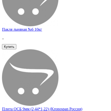
Пакля льняная №6 10кг
..
Купить
Плита ОСБ 9мм (2,44*1,22) (Kronospan Россия)