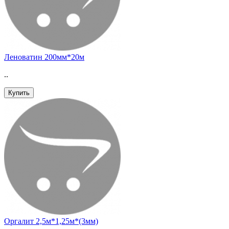
Леноватин 200мм*20м
..
Купить
Оргалит 2,5м*1,25м*(3мм)