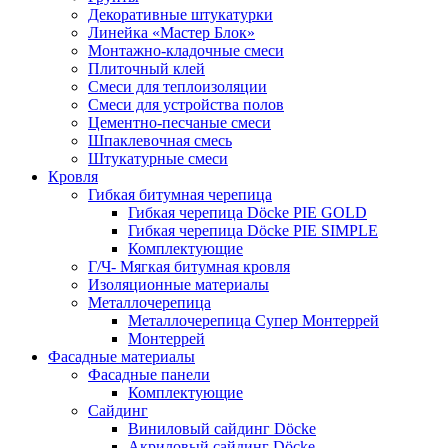
Декоративные штукатурки
Линейка «Мастер Блок»
Монтажно-кладочные смеси
Плиточный клей
Смеси для теплоизоляции
Смеси для устройства полов
Цементно-песчаные смеси
Шпаклевочная смесь
Штукатурные смеси
Кровля
Гибкая битумная черепица
Гибкая черепица Döcke PIE GOLD
Гибкая черепица Döcke PIE SIMPLE
Комплектующие
Г/Ч- Мягкая битумная кровля
Изоляционные материалы
Металлочерепица
Металлочерепица Супер Монтеррей
Монтеррей
Фасадные материалы
Фасадные панели
Комплектующие
Сайдинг
Виниловый сайдинг Döcke
Акриловый сайдинг Döcke