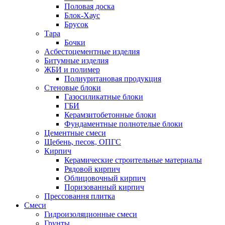
Половая доска
Блок-Хаус
Брусок
Тара
Бочки
Асбестоцементные изделия
Битумные изделия
ЖБИ и полимер
Полиуритановая продукция
Стеновые блоки
Газосиликатные блоки
ГБИ
Керамзитобетонные блоки
Фундаментные полнотелые блоки
Цементные смеси
Щебень, песок, ОПГС
Кирпич
Керамические строительные материалы
Рядовой кирпич
Облицовочный кирпич
Поризованный кирпич
Прессовання плитка
Смеси
Гидроизоляционные смеси
Грунты