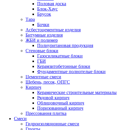
Половая доска
Блок-Хаус
Брусок
Тара
Бочки
Асбестоцементные изделия
Битумные изделия
ЖБИ и полимер
Полиуритановая продукция
Стеновые блоки
Газосиликатные блоки
ГБИ
Керамзитобетонные блоки
Фундаментные полнотелые блоки
Цементные смеси
Щебень, песок, ОПГС
Кирпич
Керамические строительные материалы
Рядовой кирпич
Облицовочный кирпич
Поризованный кирпич
Прессовання плитка
Смеси
Гидроизоляционные смеси
Грунты