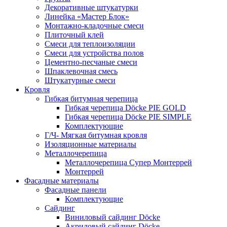
Декоративные штукатурки
Линейка «Мастер Блок»
Монтажно-кладочные смеси
Плиточный клей
Смеси для теплоизоляции
Смеси для устройства полов
Цементно-песчаные смеси
Шпаклевочная смесь
Штукатурные смеси
Кровля
Гибкая битумная черепица
Гибкая черепица Döcke PIE GOLD
Гибкая черепица Döcke PIE SIMPLE
Комплектующие
Г/Ч- Мягкая битумная кровля
Изоляционные материалы
Металлочерепица
Металлочерепица Супер Монтеррей
Монтеррей
Фасадные материалы
Фасадные панели
Комплектующие
Сайдинг
Виниловый сайдинг Döcke
Акриловый сайдинг Döcke