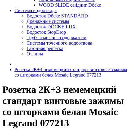
WOOD SLIDE сайдинг Döcke
Система водоотвода
Водосток Döcke STANDARD
Дренажные системы
Водосток DÖCKE LUX
Водосток StopDrop
Трубчатые снегозадержатели
Системы точечного водоотвода
Газонная решетка
Отливы
Розетка 2К+З немемецкий стандарт винтовые зажимы
со шторками белая Mosaic Legrand 077213
Розетка 2К+З немемецкий
стандарт винтовые зажимы
со шторками белая Mosaic
Legrand 077213